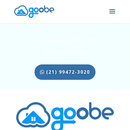
Atendimento: 09h às 18h
Central 24 horas
(21) 99472-3020